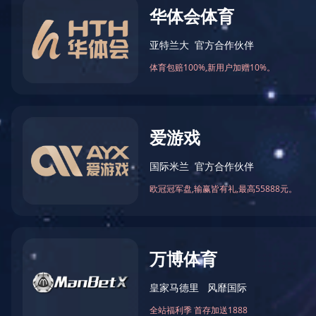
发展历程
荣誉证书
产品中心

光轴
米兰体育-米兰（中国）
打孔轴
送纸轴
割槽轴
空心轴
台阶轴