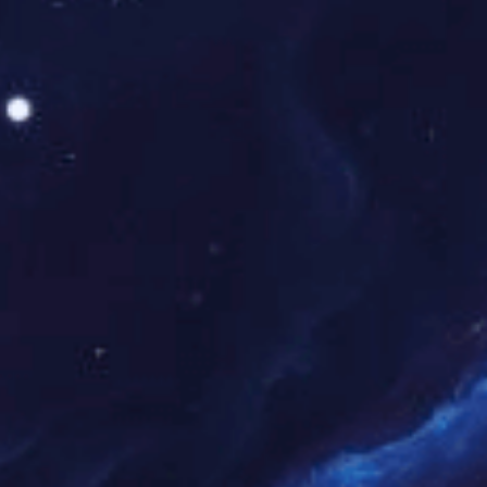
、滑块、直线轴承、活塞杆、精密机械轴类
产品中心
直线轴、空心轴、直线圆导轨、滑块、直线轴承、活塞杆、精密