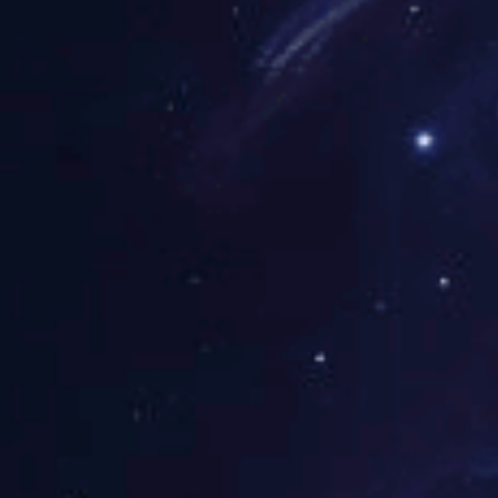
米兰体育-米兰（中国）
主要产品有直线轴、空心轴、直线圆导轨
了解详情
——
Prev
Next
——
主要产品有
产品中心