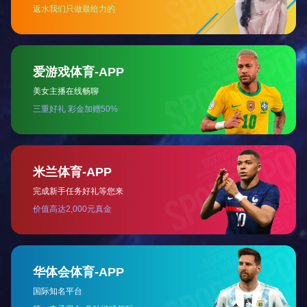
上架时间：2012-09-17 材料：SUJ-2 硬度：60-64HRC 粗糙
度：1.2S（Rmax) 镀层：20um-30um 直线度：50um/1000mm
零售价
0.0
元
市场价
0.0
元
浏览量:
1000
产品编号
AD020
所属分类
台阶轴
数量
-
+
上架时间：
2012-09-17
材料：
SUJ-2