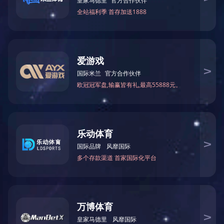
台阶轴
直线导轨轴
更多...
新闻资讯

公司新闻
行业资讯
销售网络
在线咨询
米兰体育-米兰（中国）

搜索