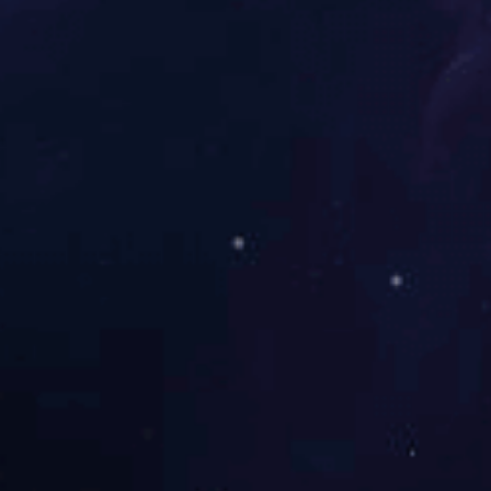
上架时间：2012-09-17 材料：SUJ-2(高碳铬钢) 硬度：HRC高于60
查看更多
上一页
1
下一页
售后服务
咨询电话
+86-574-88159598
返回顶部
© 米兰体育-米兰（中国） 版权所有