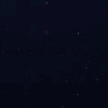
联系方式
宁波市海曙洞桥工业区洞北路9号