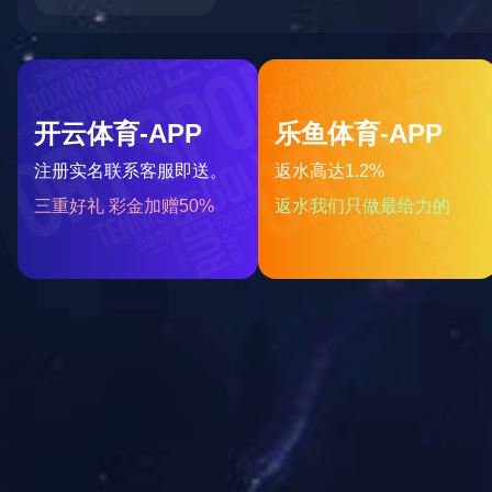
直线导轨轴
更多...
新闻资讯

公司新闻
行业资讯
销售网络
在线咨询
米兰体育-米兰（中国）

搜索