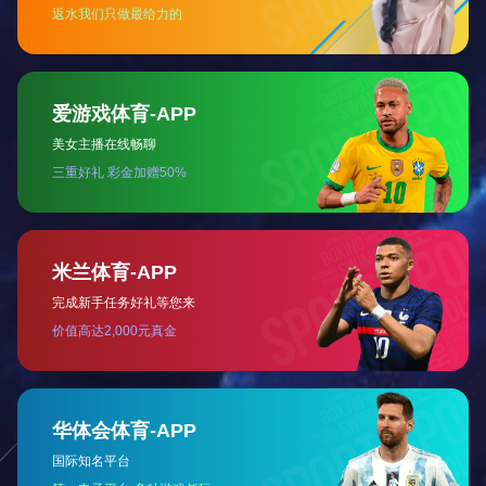
割槽轴
空心轴
台阶轴
直线导轨轴
调质轴
压紧轴
铣槽轴
辊筒
滚珠丝杆
活塞杆