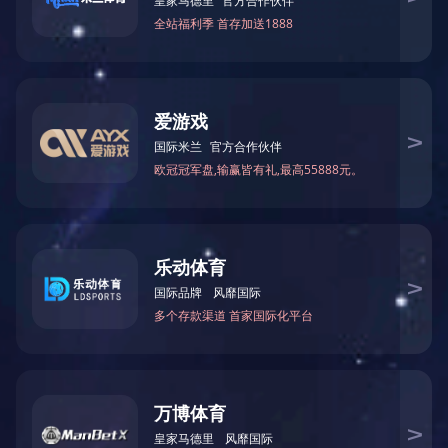
台阶轴
直线导轨轴
更多...
新闻资讯

公司新闻
行业资讯
销售网络
在线咨询
米兰体育-米兰（中国）

搜索