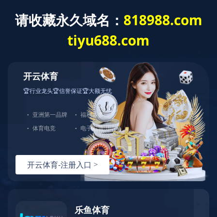
米兰体育-米兰（中国） ：一家专业研发生产和销售运动系列产品的企
业 !
一家专业研发生产和销售运动系列产品的企业 !
biwu@sogatel.com
/
lulu@sogatel.com
+86(574)88159598 /
18968312317

网站首页
关于安达

公司介绍