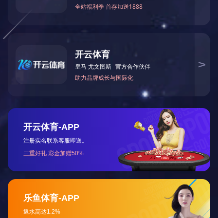
确认
取消
产品中心
首页
/
所有产品
/
压紧轴
所有产品

选择产品系列
光轴
米兰体育-米兰（中国）
打孔轴
送纸轴