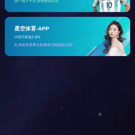
分丝辊
圆导轨
自转滚筒
直线轴承
压紧轴
压紧轴
查看更多
压紧轴
压紧轴
查看更多
压紧轴
压紧轴
查看更多