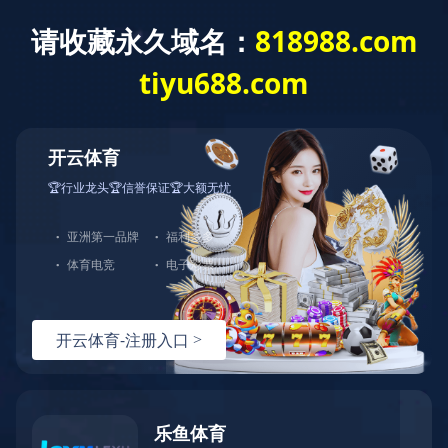
米兰体育-米兰（中国） ：一家专业研发生产和销售运动系列产品的企
业 !
一家专业研发生产和销售运动系列产品的企业 !
biwu@sogatel.com
/
lulu@sogatel.com
+86(574)88159598 /
18968312317

网站首页
关于安达

公司介绍