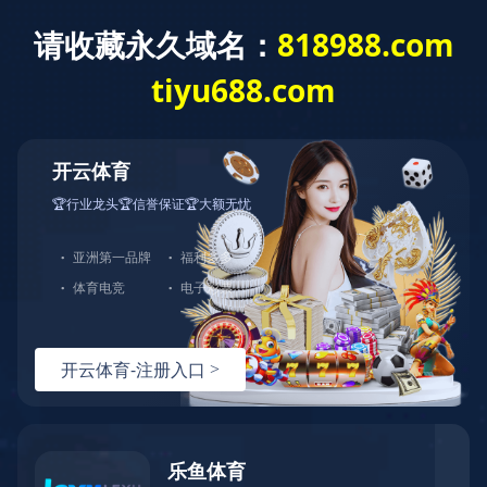
米兰体育-米兰（中国） ：一家专业研发生产和销售运动系列产品的企
业 !
一家专业研发生产和销售运动系列产品的企业 !
biwu@sogatel.com
/
lulu@sogatel.com
+86(574)88159598 /
18968312317

网站首页
关于安达

公司介绍