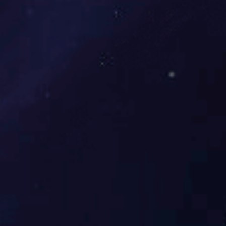
ADS4
4
0.10
ADS5
5
-4~-12
0.16
>0.8
ADS6
6
0.23
ADS8
8
0.40
-5~-14
ADS10
10
0.62
ADS12
12
0.89
>1.0
ADS13
13
-6~-17
1.04
ADS16
16
1.58
>1.5