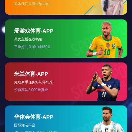
上架时间：2012-09-14 材料：- 硬度：50-54HRC 粗糙度：
1.2S(Rmax) 镀层：- 直线度：50um/1000mm
零售价
0.0
元
市场价
0.0
元
浏览量:
1000
产品编号
AD034
所属分类
米兰体育-米兰（中国）
数量
-
+
上架时间：
2012-09-14
材料：-