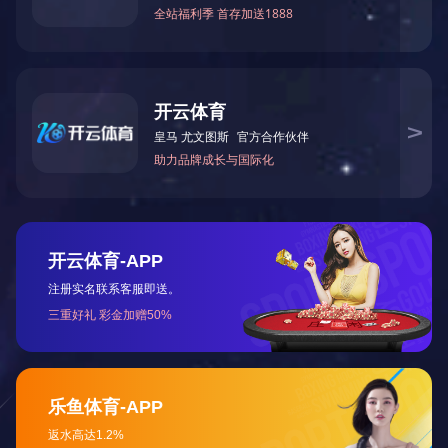
确认
取消
产品中心
首页
/
所有产品
/
米兰体育-米兰（中国）
/
米兰体育-米兰（中国）
全部分类


1
/
1
浏览量:
1000
米兰体育-米兰（中国）